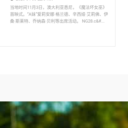
当地时间11月3日，澳大利亚悉尼，《魔法坏女巫》
首映式。“A妹”爱莉安娜·格兰德、辛西娅·艾莉佛、伊
桑·斯莱特、乔纳森·贝利等出席活动。 NG28.c&#...