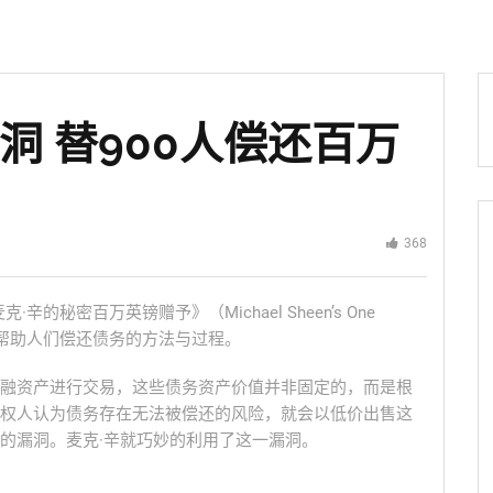
洞 替900人偿还百万
368
秘密百万英镑赠予》（Michael Sheen’s One
用自己的钱帮助人们偿还债务的方法与过程。
融资产进行交易，这些债务资产价值并非固定的，而是根
权人认为债务存在无法被偿还的风险，就会以低价出售这
的漏洞。麦克·辛就巧妙的利用了这一漏洞。