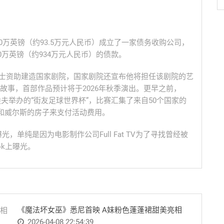
0万英镑（约93.5万元人民币）成立了一家债务收购公司，
0万英镑（约934万元人民币）的债款。
尔士资助建造国家剧院，国家剧院还宣布他将担任该剧院的艺
故事，首部作品预计将于2026年秋季演出。更早之前，
迪夫举办的“街友足球世界杯”，比赛汇集了来自50个国家的
矶和威尔斯的房子来支付活动费用。
单纯是因为电影制作公司Full Fat TV为了寻找曾经被
ok上曝光。
《魔法坏女巫》悉尼首映 A妹粉色蓬蓬裙甜美亮相
2026-04-08 22:54:39