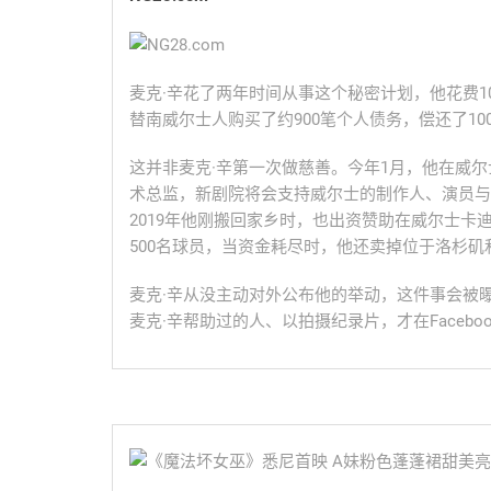
麦克·辛花了两年时间从事这个秘密计划，他花费1
替南威尔士人购买了约900笔个人债务，偿还了10
这并非麦克·辛第一次做慈善。今年1月，他在威
术总监，新剧院将会支持威尔士的制作人、演员与
2019年他刚搬回家乡时，也出资赞助在威尔士卡
500名球员，当资金耗尽时，他还卖掉位于洛杉
麦克·辛从没主动对外公布他的举动，这件事会被曝光，
麦克·辛帮助过的人、以拍摄纪录片，才在Facebo